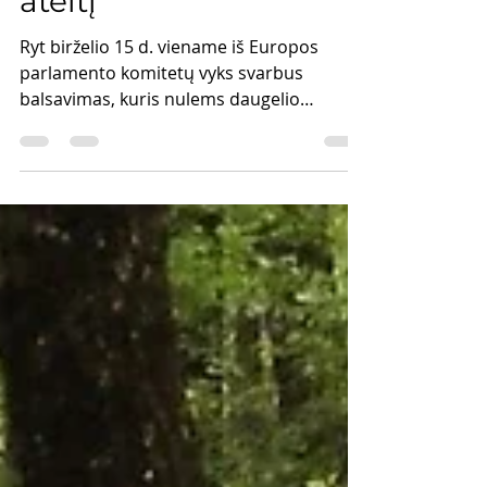
sprendimas,
nulemsiantis pelkių
ateitį
Ryt birželio 15 d. viename iš Europos
parlamento komitetų vyks svarbus
balsavimas, kuris nulems daugelio
ekosistemų ateitį Europoje....