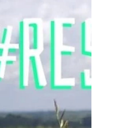
gamtos gaisrų kilt visan žemynan. Kad
sumažytūm...