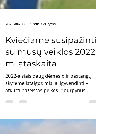
2023-08-30
1 min. skaitymo
Kviečiame susipažinti
su mūsų veiklos 2022
m. ataskaita
2022-aisiais daug dėmesio ir pastangų
skyrėme įstaigos misijai įgyvendinti –
atkurti pažeistas pelkes ir durpynus,
užtikrinti jų apsaugą...