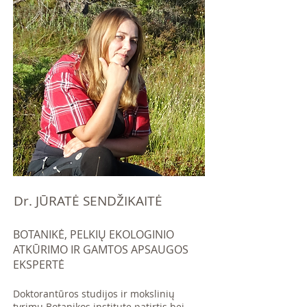
Dr. JŪRATĖ SENDŽIKAITĖ
BOTANIKĖ, PELKIŲ EKOLOGINIO
ATKŪRIMO IR GAMTOS APSAUGOS
EKSPERTĖ
Doktorantūros studijos ir mokslinių
tyrimų Botanikos institute patirtis bei