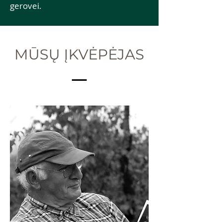
gerovei.
MŪSŲ ĮKVĖPĖJAS