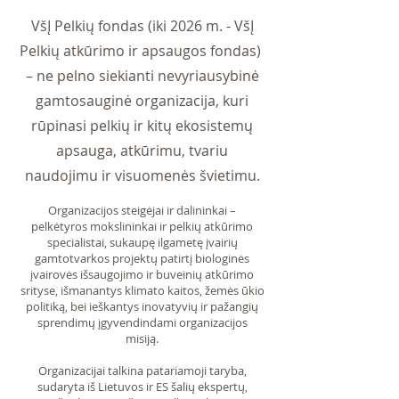
VšĮ Pelkių fondas (iki 2026 m. - VšĮ
Pelkių atkūrimo ir apsaugos fondas)
– ne pelno siekianti nevyriausybinė
gamtosauginė organizacija, kuri
rūpinasi pelkių ir kitų ekosistemų
apsauga, atkūrimu, tvariu
naudojimu ir visuomenės švietimu.
Organizacijos steigėjai ir dalininkai –
pelkėtyros mokslininkai ir pelkių atkūrimo
specialistai, sukaupę ilgametę įvairių
gamtotvarkos projektų patirtį biologinės
įvairovės išsaugojimo ir buveinių atkūrimo
srityse, išmanantys klimato kaitos, žemės ūkio
politiką, bei ieškantys inovatyvių ir pažangių
sprendimų įgyvendindami organizacijos
misiją.
Organizacijai talkina patariamoji taryba,
sudaryta iš Lietuvos ir ES šalių ekspertų,