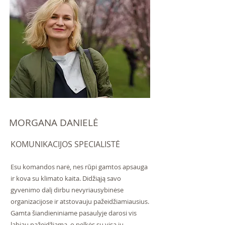
MORGANA DANIELĖ
KOMUNIKACIJOS SPECIALISTĖ
Esu komandos narė, nes rūpi gamtos apsauga
ir kova su klimato kaita. Didžiąją savo
gyvenimo dalį dirbu nevyriausybinėse
organizacijose ir atstovauju pažeidžiamiausius.
Gamta šiandieniniame pasaulyje darosi vis
labiau pažeidžiama, o pelkės su visa jų