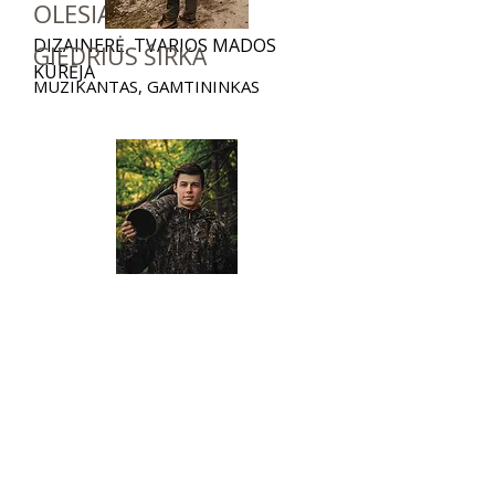
OLESIA LES
DIZAINERĖ, TVARIOS MADOS
GIEDRIUS ŠIRKA
KŪRĖJA
MUZIKANTAS, GAMTININKAS
IGNAS JUOZAS TUBUTIS
GAMTOS FOTOGRAFAS,
DAUGKARTINIS KONKURSŲ
NUGALĖTOJAS
IEVA TOLEIKYTĖ