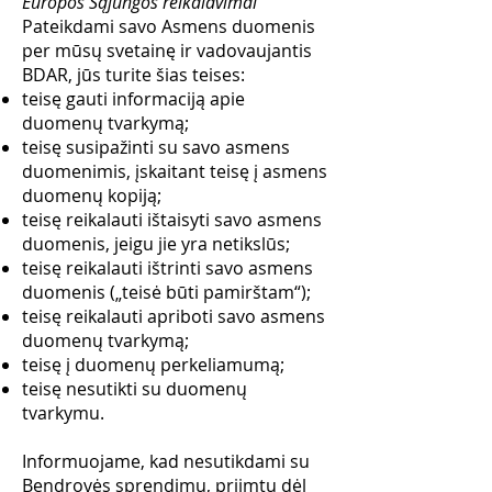
Europos Sąjungos reikalavimai
Pateikdami savo Asmens duomenis
per mūsų svetainę ir vadovaujantis
BDAR, jūs turite šias teises:
teisę gauti informaciją apie
duomenų tvarkymą;
teisę susipažinti su savo asmens
duomenimis, įskaitant teisę į asmens
duomenų kopiją;
teisę reikalauti ištaisyti savo asmens
duomenis, jeigu jie yra netikslūs;
teisę reikalauti ištrinti savo asmens
duomenis („teisė būti pamirštam“);
teisę reikalauti apriboti savo asmens
duomenų tvarkymą;
teisę į duomenų perkeliamumą;
teisę nesutikti su duomenų
tvarkymu.
Informuojame, kad nesutikdami su
Bendrovės sprendimu, priimtu dėl