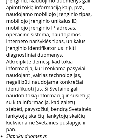
įrenginiu, Naudojimo duomenys gali
apimti tokią informaciją kaip, pvz.,
naudojamo mobiliojo įrenginio tipas,
mobiliojo įrenginio unikalus ID,
mobiliojo įrenginio IP adresas,
operacinė sistema, naudojamos
interneto naršyklės tipas, unikalus
įrenginio identifikatorius ir kiti
diagnostiniai duomenys.
Atkreipkite dėmesį, kad tokia
informacija, kuri renkama pasyviai
naudojant įvairias technologijas,
negali būti naudojama konkrečiai
identifikuoti Jus. Ši Svetainė gali
naudoti tokią informaciją ir susieti ją
su kita informacija, kad galėtų
stebėti, pavyzdžiui, bendrą Svetainės
lankytojų skaičių, lankytojų skaičių
kiekviename Svetainės puslapyje ir
pan.
Slapukų duomenys