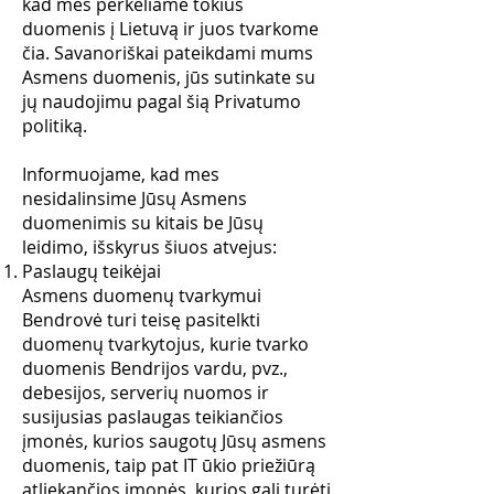
kad mes perkeliame tokius
duomenis į Lietuvą ir juos tvarkome
čia. Savanoriškai pateikdami mums
Asmens duomenis, jūs sutinkate su
jų naudojimu pagal šią Privatumo
politiką.
Informuojame, kad mes
nesidalinsime Jūsų Asmens
duomenimis su kitais be Jūsų
leidimo, išskyrus šiuos atvejus:
Paslaugų teikėjai
Asmens duomenų tvarkymui
Bendrovė turi teisę pasitelkti
duomenų tvarkytojus, kurie tvarko
duomenis Bendrijos vardu, pvz.,
debesijos, serverių nuomos ir
susijusias paslaugas teikiančios
įmonės, kurios saugotų Jūsų asmens
duomenis, taip pat IT ūkio priežiūrą
atliekančios įmonės, kurios gali turėti