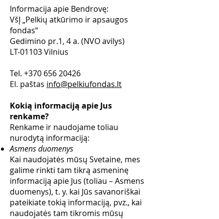
Informacija apie Bendrovę:
VšĮ „Pelkių atkūrimo ir apsaugos
fondas“
Gedimino pr.1, 4 a. (NVO avilys)
LT-01103 Vilnius
Tel.
+370 656 20426
El. paštas
info@pelkiufondas.lt
Kokią informaciją apie Jus
renkame?
Renkame ir naudojame toliau
nurodytą informaciją:
Asmens duomenys
Kai naudojatės mūsų Svetaine, mes
galime rinkti tam tikrą asmeninę
informaciją apie Jus (toliau – Asmens
duomenys), t. y. kai Jūs savanoriškai
pateikiate tokią informaciją, pvz., kai
naudojatės tam tikromis mūsų