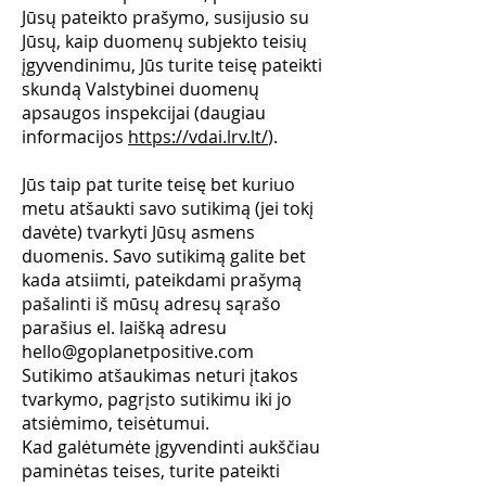
Jūsų pateikto prašymo, susijusio su
Jūsų, kaip duomenų subjekto teisių
įgyvendinimu, Jūs turite teisę pateikti
skundą Valstybinei duomenų
apsaugos inspekcijai (daugiau
informacijos
https://vdai.lrv.lt/
).
Jūs taip pat turite teisę bet kuriuo
metu atšaukti savo sutikimą (jei tokį
davėte) tvarkyti Jūsų asmens
duomenis. Savo sutikimą galite bet
kada atsiimti, pateikdami prašymą
pašalinti iš mūsų adresų sąrašo
parašius el. laišką adresu
hello@goplanetpositive.com
Sutikimo atšaukimas neturi įtakos
tvarkymo, pagrįsto sutikimu iki jo
atsiėmimo, teisėtumui.
Kad galėtumėte įgyvendinti aukščiau
paminėtas teises, turite pateikti