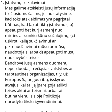
Įstatymų reikalavimai
Mes galime atskleisti jūsų informaciją
trečiosioms šalims, jei nustatysime,
kad toks atskleidimas yra pagrįstai
būtinas, kad (a) atitiktų įstatymus; b)
apsaugoti bet kurį asmenį nuo
mirties ar sunkių kūno sužalojimų; (c)
užkirsti kelią sukčiavimui ar
piktnaudžiavimui mūsų ar mūsų
naudotojais; arba d) apsaugoti mūsų
nuosavybės teises.
Bendrovė Jūsų asmens duomenų
neperduoda į trečiąsias valstybes ar
tarptautines organizacijas, t. y. už
Europos Sąjungos ribų, išskyrus
atvejus, kai tai ją įpareigoja atlikti
teisės aktai ar teismai, arba tai
būtina vienu iš šioje Politikoje
nurodytų tikslų įgyvendinimui.