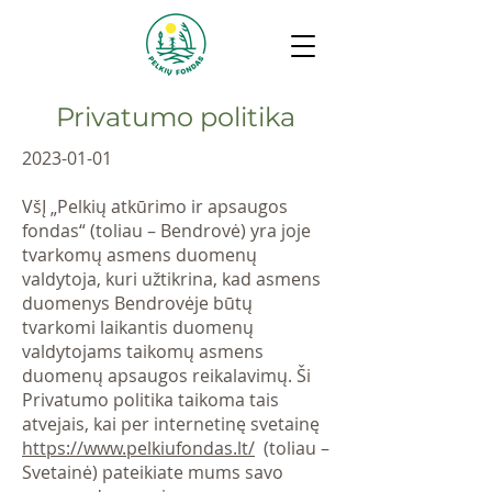
Privatumo politika
2023-01-01
VšĮ „Pelkių atkūrimo ir apsaugos
fondas“ (toliau – Bendrovė) yra joje
tvarkomų asmens duomenų
valdytoja, kuri užtikrina, kad asmens
duomenys Bendrovėje būtų
tvarkomi laikantis duomenų
valdytojams taikomų asmens
duomenų apsaugos reikalavimų. Ši
Privatumo politika taikoma tais
atvejais, kai per internetinę svetainę
https://www.pelkiufondas.lt/
(toliau –
Svetainė) pateikiate mums savo