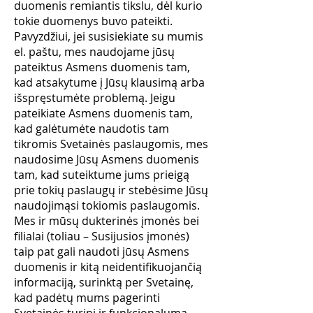
duomenis remiantis tikslu, dėl kurio
tokie duomenys buvo pateikti.
Pavyzdžiui, jei susisiekiate su mumis
el. paštu, mes naudojame jūsų
pateiktus Asmens duomenis tam,
kad atsakytume į Jūsų klausimą arba
išspręstumėte problemą. Jeigu
pateikiate Asmens duomenis tam,
kad galėtumėte naudotis tam
tikromis Svetainės paslaugomis, mes
naudosime Jūsų Asmens duomenis
tam, kad suteiktume jums prieigą
prie tokių paslaugų ir stebėsime Jūsų
naudojimąsi tokiomis paslaugomis.
Mes ir mūsų dukterinės įmonės bei
filialai (toliau – Susijusios įmonės)
taip pat gali naudoti jūsų Asmens
duomenis ir kitą neidentifikuojančią
informaciją, surinktą per Svetainę,
kad padėtų mums pagerinti