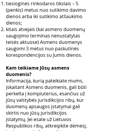
tiesioginės rinkodaros tikslais – 5
(penkis) metus nuo sutikimo davimo
dienos arba iki sutikimo atšaukimo
dienos;
kitais atvejais (kai asmens duomenų
saugojimo terminas nenustatytas
teisės aktuose) Asmens duomenys
saugomi 3 metus nuo paskutinės
korespondencijos su Jumis dienos.
Kam teikiame Jūsų asmens
duomenis?
Informacija, kurią pateikiate mums,
įskaitant Asmens duomenis, gali būti
perkelta į kompiuterius, esančius už
jūsų valstybės jurisdikcijos ribų, kur
duomenų apsaugos įstatymai gali
skirtis nuo jūsų jurisdikcijos
įstatymų. Jei esate už Lietuvos
Respublikos ribų, atkreipkite dėmesį,