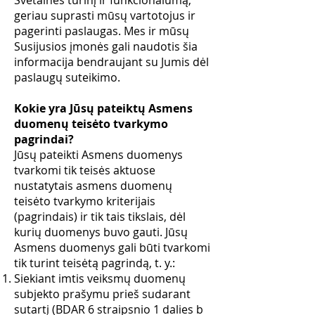
Svetainės turinį ir funkcionalumą,
geriau suprasti mūsų vartotojus ir
pagerinti paslaugas. Mes ir mūsų
Susijusios įmonės gali naudotis šia
informacija bendraujant su Jumis dėl
paslaugų suteikimo.
Kokie yra Jūsų pateiktų Asmens
duomenų teisėto tvarkymo
pagrindai?
Jūsų pateikti Asmens duomenys
tvarkomi tik teisės aktuose
nustatytais asmens duomenų
teisėto tvarkymo kriterijais
(pagrindais) ir tik tais tikslais, dėl
kurių duomenys buvo gauti. Jūsų
Asmens duomenys gali būti tvarkomi
tik turint teisėtą pagrindą, t. y.:
Siekiant imtis veiksmų duomenų
subjekto prašymu prieš sudarant
sutartį (BDAR 6 straipsnio 1 dalies b