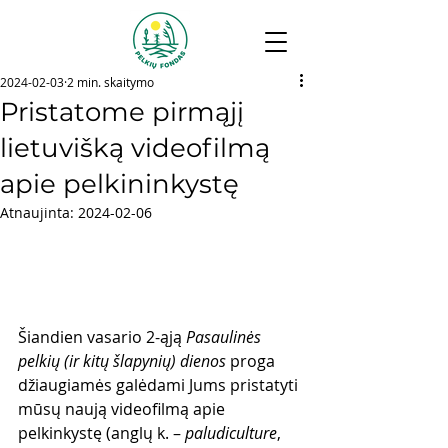
2024-02-03
2 min. skaitymo
Pristatome pirmąjį
lietuvišką videofilmą
apie pelkininkystę
Atnaujinta:
2024-02-06
Šiandien vasario 2-ąją 
Pasaulinės 
pelkių (ir kitų šlapynių) dienos
 proga 
džiaugiamės galėdami Jums pristatyti 
mūsų naują video
filmą apie 
pelkinkystę (anglų k. – 
paludiculture
, 