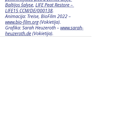
Baltijos šalyse
, 
LIFE Peat Restore – 
LIFE15 CCM/DE/000138
.
Animacija: Treise, BioFilm 2022 – 
www.bio-film.org
 (Vokietija). 
Grafika: Sarah Heuzeroth – 
www.sarah-
heuzeroth.de
 (Vokietija).
Naujausi įrašai
Rodyti viską