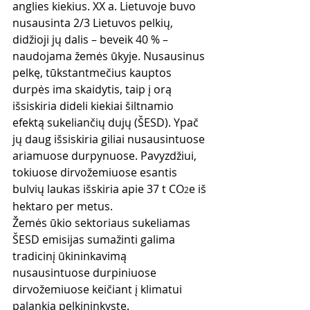
anglies kiekius. XX a. Lietuvoje buvo 
nusausinta 2/3 Lietuvos pelkių, 
didžioji jų dalis – beveik 40 % – 
naudojama žemės ūkyje. Nusausinus 
pelkę, tūkstantmečius kauptos 
durpės ima skaidytis, taip į orą 
išsiskiria dideli kiekiai šiltnamio 
efektą sukeliančių dujų (ŠESD). Ypač 
jų daug išsiskiria giliai nusausintuose 
ariamuose durpynuose. Pavyzdžiui, 
tokiuose dirvožemiuose esantis 
bulvių laukas išskiria apie 37 t CO
e iš 
2
hektaro per metus.
Žemės ūkio sektoriaus sukeliamas 
ŠESD emisijas sumažinti galima 
tradicinį ūkininkavimą 
nusausintuose durpiniuose 
dirvožemiuose keičiant į klimatui 
palankią pelkininkystę. 