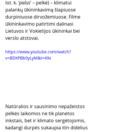
lot. k. ‘
palus
’ – pelkė) – klimatui 
palankų ūkininkavimą šlapiuose 
durpiniuose dirvožemiuose. Filme 
ūkininkavimo patirtimi dalinasi 
Lietuvos ir Vokietijos ūkininkai bei 
verslo atstovai. 
https://www.youtube.com/watch?
v=BDXPBb0yLyM&t=49s
Natūralios ir sausinimo nepažeistos 
pelkės laikomos ne tik planetos 
inkstais, bet ir klimato sergėtojomis, 
kadangi durpės sukaupia itin didelius 