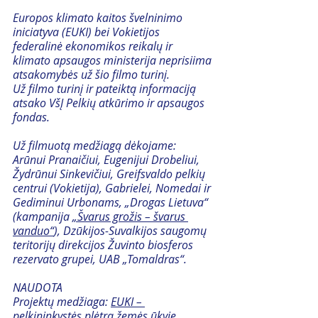
Europos klimato kaitos švelninimo 
iniciatyva (EUKI) bei Vokietijos 
federalinė ekonomikos reikalų ir 
klimato apsaugos ministerija neprisiima 
atsakomybės už šio filmo turinį. 
Už filmo turinį ir pateiktą informaciją 
atsako VšĮ Pelkių atkūrimo ir apsaugos 
fondas.
Už filmuotą medžiagą dėkojame:
Arūnui Pranaičiui, Eugenijui Drobeliui, 
Žydrūnui Sinkevičiui, Greifsvaldo pelkių 
centrui (Vokietija), Gabrielei, Nomedai ir 
Gediminui Urbonams, „Drogas Lietuva“ 
(kampanija 
„Švarus grožis – švarus 
vanduo“
), Dzūkijos-Suvalkijos saugomų 
teritorijų direkcijos Žuvinto biosferos 
rezervato grupei, UAB „Tomaldras“.
NAUDOTA
Projektų medžiaga: 
EUKI – 
pelkininkystės plėtra žemės ūkyje 