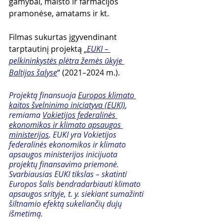
gamybai, maisto ir farmacijos 
pramonėse, amatams ir kt.
Filmas sukurtas įgyvendinant 
tarptautinį projektą „
EUKI – 
pelkininkystės plėtra žemės ūkyje 
Baltijos šalyse
“ (2021–2024 m.).
Projektą finansuoja 
Europos klimato 
kaitos švelninimo iniciatyva (EUKI)
, 
remiama 
Vokietijos federalinės 
ekonomikos ir klimato apsaugos 
ministerijos
. EUKI yra Vokietijos 
federalinės ekonomikos ir klimato 
apsaugos ministerijos inicijuota 
projektų finansavimo priemonė. 
Svarbiausias EUKI tikslas – skatinti 
Europos šalis bendradarbiauti klimato 
apsaugos srityje, t. y. siekiant sumažinti 
šiltnamio efektą sukeliančių dujų 
išmetimą.