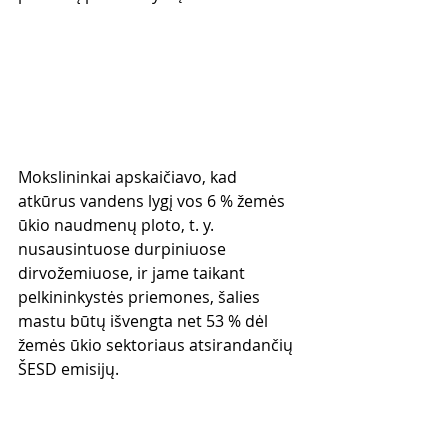
Mokslininkai apskaičiavo, kad 
atkūrus vandens lygį vos 6 % žemės 
ūkio naudmenų ploto, t. y. 
nusausintuose durpiniuose 
dirvožemiuose, ir jame taikant 
pelkininkystės priemones, šalies 
mastu būtų išvengta net 53 % dėl 
žemės ūkio sektoriaus atsirandančių 
ŠESD emisijų.