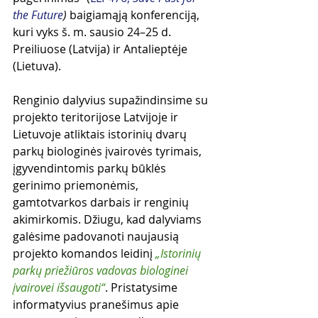
the Future
)
 baigiamąją konferenciją, 
kuri vyks š. m. sausio 24–25 d. 
Preiliuose (Latvija) ir Antalieptėje 
(Lietuva). 
Renginio dalyvius supažindinsime su 
projekto teritorijose Latvijoje ir 
Lietuvoje atliktais istorinių dvarų 
parkų biologinės įvairovės tyrimais, 
įgyvendintomis parkų būklės 
gerinimo priemonėmis, 
gamtotvarkos darbais ir renginių 
akimirkomis. Džiugu, kad dalyviams 
galėsime padovanoti naujausią 
projekto komandos leidinį 
„Istorinių 
parkų priežiūros vadovas biologinei 
įvairovei išsaugoti“
. Pristatysime 
informatyvius pranešimus apie 