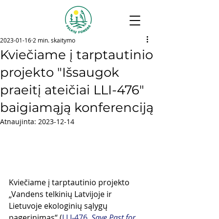
2023-01-16
2 min. skaitymo
Kviečiame į tarptautinio
projekto "Išsaugok
praeitį ateičiai LLI-476"
baigiamąją konferenciją
Atnaujinta:
2023-12-14
Kviečiame į tarptautinio projekto 
„Vandens telkinių Latvijoje ir 
Lietuvoje ekologinių sąlygų 
pagerinimas“ (
LLI-476, 
Save Past for 