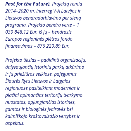
Past for the Future). 
Projektą remia 
2014–2020 m. Interreg V-A Latvijos ir 
Lietuvos bendradarbiavimo per sieną 
programa. Projekto bendra vertė – 1 
030 848,12 Eur, iš jų – bendrasis 
Europos regioninės plėtros fondo 
finansavimas – 876 220,89 Eur. 
Projekto tikslas – padidinti organizacijų, 
dalyvaujančių istorinių parkų atkūrimo 
ir jų priežiūros veiklose, pajėgumus 
Šiaurės Rytų Lietuvos ir Latgalos 
regionuose pasitelkiant modernias ir 
plačiai apimančias teritorijų tvarkymo 
nuostatas, apjungiančias istorines, 
gamtos ir biologinės įvairovės bei 
kaimiškojo kraštovaizdžio vertybes ir 
aspektus.​