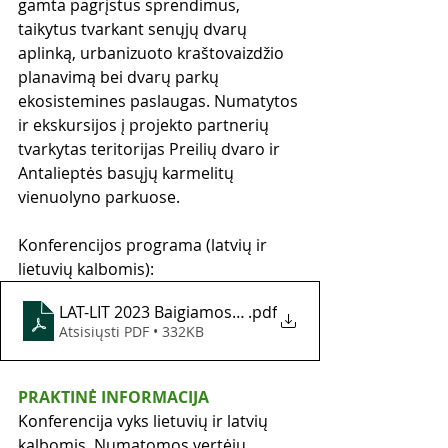
gamta pagrįstus sprendimus, 
taikytus tvarkant senųjų dvarų 
aplinką, urbanizuoto kraštovaizdžio 
planavimą bei dvarų parkų 
ekosistemines paslaugas. Numatytos 
ir ekskursijos į projekto partnerių 
tvarkytas teritorijas Preilių dvaro ir 
Antalieptės basųjų karmelitų 
vienuolyno parkuose.
Konferencijos programa (latvių ir 
lietuvių kalbomis):
LAT-LIT 2023 Baigiamosios konferencijos programa
.pdf
Atsisiųsti PDF • 332KB
PRAKTINĖ INFORMACIJA 
Konferencija vyks lietuvių ir latvių 
kalbomis. Numatomos vertėjų 