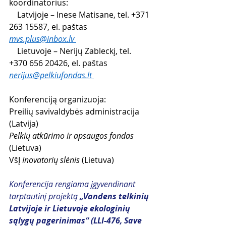
koordinatorius: 
    Latvijoje – Inese Matisane, tel. +371 
263 15587, el. paštas 
mvs.plus@inbox.lv 
    Lietuvoje – Nerijų Zableckį, tel. 
+370 656 20426, el. paštas 
nerijus@pelkiufondas.lt 
Konferenciją organizuoja:
Preilių savivaldybės administracija 
(Latvija)  
Pelkių atkūrimo ir apsaugos fondas 
(Lietuva)
VšĮ 
Inovatorių slėnis
 (Lietuva)    
Konferencija rengiama įgyvendinant 
tarptautinį projektą 
„Vandens telkinių 
Latvijoje ir Lietuvoje ekologinių 
sąlygų pagerinimas“ (LLI-476, Save 