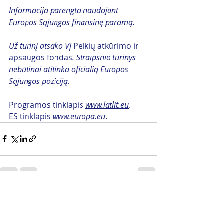
Informacija parengta naudojant 
Europos Sąjungos finansinę paramą.
Už turinį atsako VĮ 
Pelkių atkūrimo ir 
apsaugos fondas
. Straipsnio turinys 
nebūtinai atitinka oficialią Europos 
Sąjungos poziciją.
Programos tinklapis 
www.latlit.eu
.  
ES tinklapis 
www.europa.eu
.
Naujausi įrašai
Rodyti viską