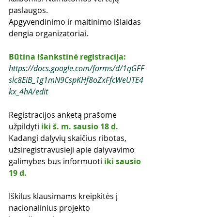
paslaugos. 
Apgyvendinimo ir maitinimo išlaidas 
dengia organizatoriai. 
Būtina išankstinė registracija: 
https://docs.google.com/forms/d/1qGFF
slc8EiB_1g1mN9CspKHf8oZxFfcWeUTE4
kx_4hA/edit
Registracijos anketą prašome 
užpildyti 
iki š. m. sausio 18 d. 
Kadangi dalyvių skaičius ribotas, 
užsiregistravusieji apie dalyvavimo 
galimybes bus informuoti 
iki sausio 
19 d. 
Iškilus klausimams kreipkitės į 
nacionalinius projekto 