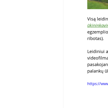
Visą leidin
ūkininkavi
egzemplio
ribotas).
Leidiniui 
videofilma
pasakojan
palankų ū
https://w