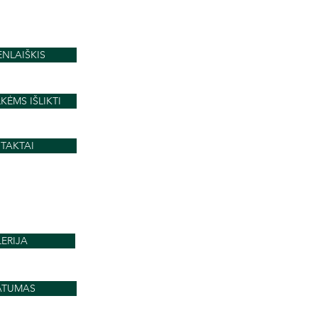
pelkių atkūrimui Lietuvos-
Baltarusijos pasienyje
ENLAIŠKIS
KĖMS IŠLIKTI
TAKTAI
ERIJA
ATUMAS