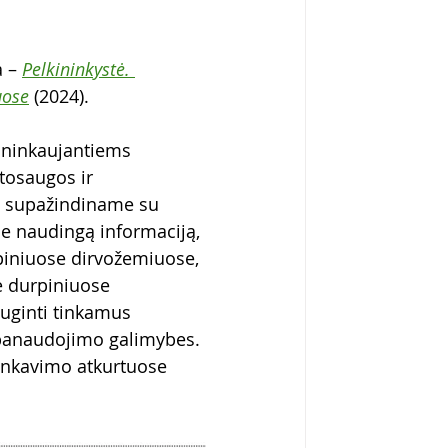
 – 
Pelkininkystė. 
uose
 (2024).
ininkaujantiems 
tosaugos ir 
us supažindiname su 
me naudingą informaciją, 
rpiniuose dirvožemiuose, 
e durpiniuose 
auginti tinkamus 
 panaudojimo galimybes. 
ninkavimo atkurtuose 