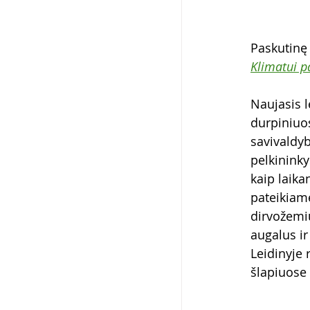
Paskutinę 
Klimatui p
Naujasis l
durpiniuo
savivaldyb
pelkininky
kaip laika
pateikiame
dirvožemiu
augalus i
Leidinyje 
šlapiuose