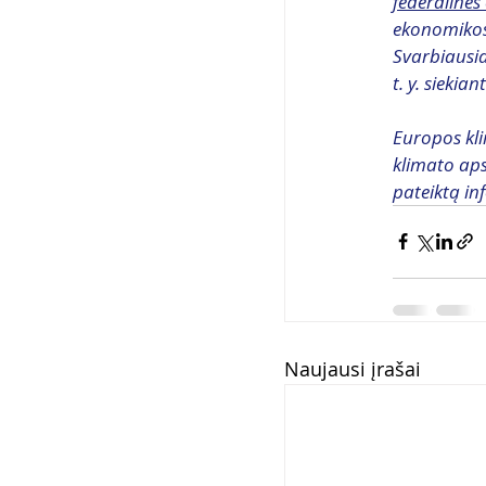
federalinės
ekonomikos 
Svarbiausia
t. y. sieki
Europos kli
klimato aps
pateiktą in
Naujausi įrašai