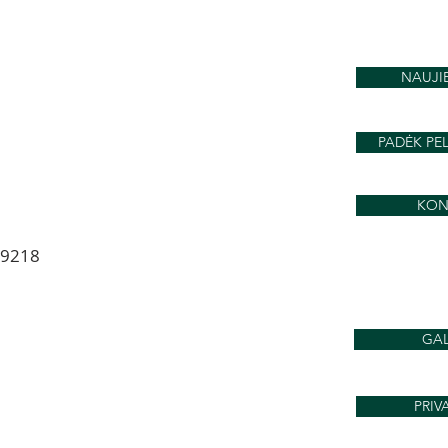
yvųjų
miškų atkūrimo gyvųjų
kos (2
laboratorijų pamokos (1
dalis)
NAUJI
PADĖK PEL
KON
89218
GAL
PRIV