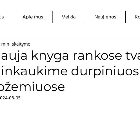
ės
Apie mus
Veikla
Naujienos
Ko
 min. skaitymo
auja knyga rankose tva
ninkaukime durpiniuos
vožemiuose
024-08-05