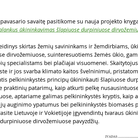
pavasario savaitę pasitikome su nauja projekto knyga
alankus ūkininkavimas šlapiuose durpiniuose dirvožemi
eidinys 
skirtas žemių savininkams ir žemdirbiams, ūk
se dirvožemiuose, suinteresuotiems žemės ūkio, gam
ių specialistams bei plačiajai visuomenei. Skaitytoj
ste ir jos svarba klimato kaitos švelninimui, pristato
ntis pelkininkystės principų ūkininkauti šlapiuose du
 praktinių patarimų, kaip atkurti pelkę nusausintuos
ose, aptariame galimas pelkininkystės kryptis, kaip 
r jų auginimo ypatumus bei pelkininkystės biomasės
rasite Lietuvoje ir Vokietijoje įgyvendintų tvaraus ūki
 durpiniuose dirvožemiuose pavyzdžių.