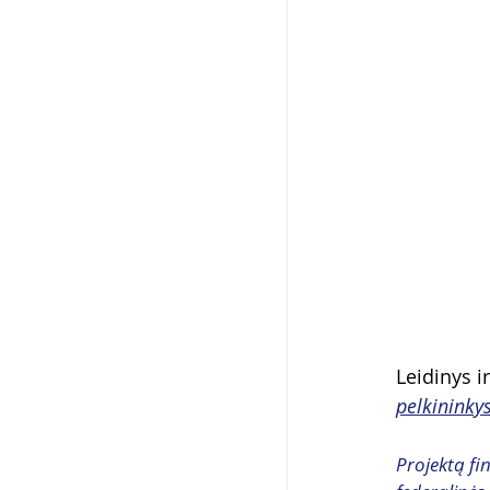
Leidinys i
pelkininkys
Projektą fi