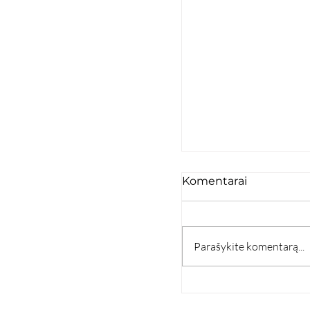
Komentarai
Parašykite komentarą...
Airijos pelkynai iš 
pirmųjų Lietuvoje 