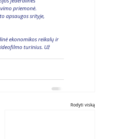
tijos federalinės 
avimo priemonė. 
to apsaugos srityje, 
linė ekonomikos reikalų ir 
ideofilmo turinius. Už 
Rodyti viską