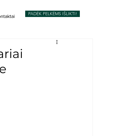
PADĖK PELKĖMS IŠLIKTI!
ntaktai
riai
e