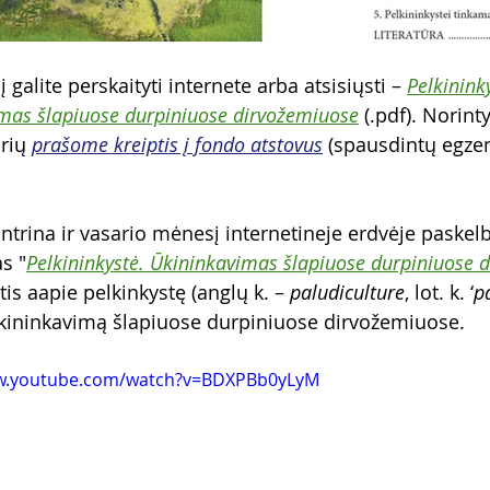
į galite perskaityti internete arba atsisiųsti – 
Pelkinink
mas šlapiuose durpiniuose dirvožemiuose
 (.pdf). Norint
rių 
prašome kreiptis į fondo atstovus
 (spausdintų egzem
antrina ir vasario mėnesį internetineje erdvėje paskel
s "
Pelkininkystė. Ūkininkavimas šlapiuose durpiniuose 
tis a
apie pelkinkystę (anglų k. – 
paludiculture
, lot. k. ‘
p
kininkavimą šlapiuose durpiniuose dirvožemiuose. 
ww.youtube.com/watch?v=BDXPBb0yLyM