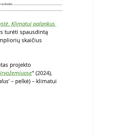
ystė. Klimatui palankus 
ys turėti spausdintą 
pliorių skaičius 
btas projekto 
dirvožemiuose
" (2024), 
alus
’ – pelkė) – klimatui 