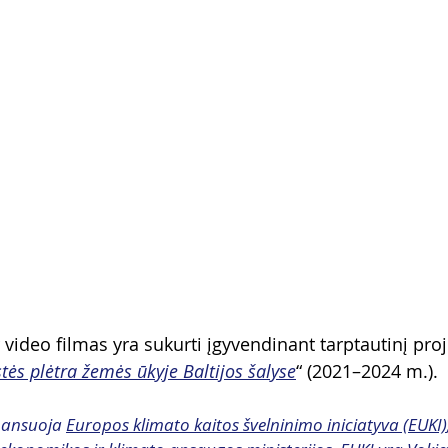
r video filmas yra sukurti įgyvendinant tarptautinį proj
tės plėtra žemės ūkyje Baltijos šalyse
“ (2021–2024 m.).
nansuoja 
Europos klimato kaitos švelninimo iniciatyva (EUKI)