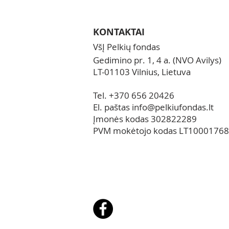
miškų atkūrimo g
laboratorijų pamo
dalis)
KONTAKTAI
VšĮ Pelkių fondas
Gedimino pr. 1, 4 a. (NVO Avilys)
LT-01103 Vilnius, Lietuva
Tel. +370 656 20426
El. paštas
info@pelkiufondas.lt
Įmonės kodas 302822289
PVM mokėtojo kodas LT1000176