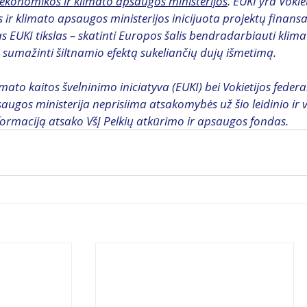
 ekonomikos ir klimato apsaugos ministerijos
. EUKI yra Vokie
ir klimato apsaugos ministerijos inicijuota projektų finans
s EUKI tikslas – skatinti Europos šalis bendradarbiauti klima
ant sumažinti šiltnamio efektą sukeliančių dujų išmetimą.
mato kaitos švelninimo iniciatyva (EUKI) bei Vokietijos federa
augos ministerija neprisiima atsakomybės už šio leidinio ir v
formaciją atsako VšĮ Pelkių atkūrimo ir apsaugos fondas.