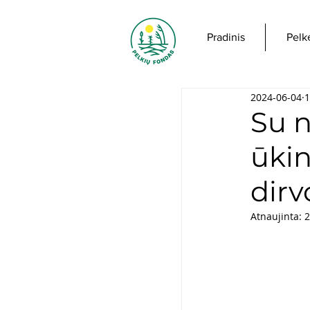
Pradinis
Pelk
2024-06-04
1
Su n
ūki
dir
Atnaujinta:
2