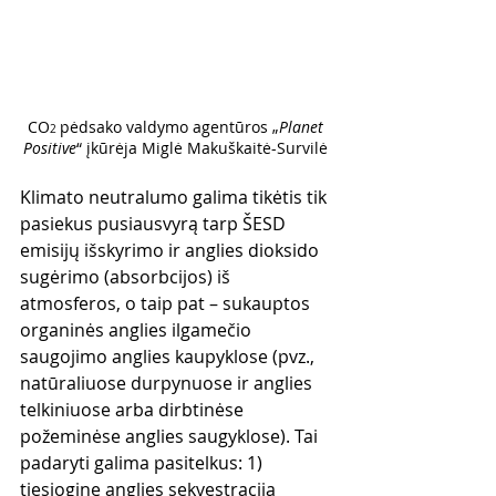
CO
pėdsako valdymo agentūros „
Planet 
2 
Positive
“ įkūrėja Miglė Makuškaitė-Survilė 
Klimato neutralumo galima tikėtis tik 
pasiekus pusiausvyrą tarp ŠESD 
emisijų išskyrimo ir anglies dioksido 
sugėrimo (absorbcijos) iš 
atmosferos, o taip pat – sukauptos 
organinės anglies ilgamečio 
saugojimo anglies kaupyklose (pvz., 
natūraliuose durpynuose ir anglies 
telkiniuose arba dirbtinėse 
požeminėse anglies saugyklose). Tai 
padaryti galima pasitelkus: 1) 
tiesioginę anglies sekvestraciją 