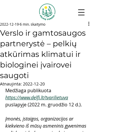
2022-12-19
6 min. skaitymo
Verslo ir gamtosaugos
partnerystė – pelkių
atkūrimas klimatui ir
biologinei įvairovei
saugoti
Atnaujinta:
2022-12-20
Medžiaga publikuota
https://www.delfi.lt/tvarilietuva
puslapyje (2022 m. gruodžio 12 d.).
Įmonės, įstaigos, organizacijos ar 
kiekvieno iš mūsų asmeninis gyvenimas 