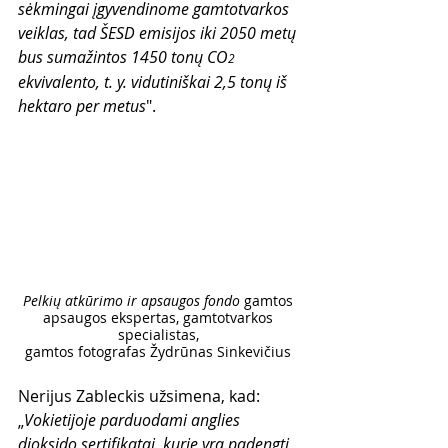
sėkmingai įgyvendinome gamtotvarkos 
veiklas, tad ŠESD emisijos iki 2050 metų 
bus sumažintos 1450 tonų CO
2
ekvivalento, t. y. vidutiniškai 2,5 tonų iš 
hektaro per metus
".
Pelkių atkūrimo ir apsaugos fondo
 gamtos 
apsaugos ekspertas, gamtotvarkos 
specialistas, 
gamtos fotografas Žydrūnas Sinkevičius 
Nerijus Zableckis užsimena, kad: 
„
Vokietijoje parduodami anglies 
dioksido sertifikatai, kurie yra padengti 