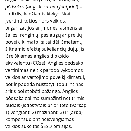
pėdsakas
 (angl. k. 
carbon footprint
) – 
rodiklis, leidžiantis kiekybiškai 
įvertinti kokios nors veiklos, 
organizacijos ar įmonės, asmens ar 
šalies, renginių, paslaugų ar prekių 
poveikį klimato kaitai dėl išmetamų 
šiltnamio efektą sukeliančių dujų. Jis 
išreiškiamas anglies dioksido 
ekvivalentu (CO
e). Anglies pėdsako 
2
vertinimas ne tik parodo vykdomos 
veiklos ar vartojimo poveikį klimatui, 
bet ir padeda nustatyti tobulintinas 
sritis bei stebėti pažangą. Anglies 
pėdsaką galima sumažinti net trimis 
būdais (išdėstytais prioriteto tvarka): 
1) vengiant; 2) mažinant; 3) ir (arba) 
kompensuojant neišvengiamas 
veiklos sukeltas ŠESD emisijas. 