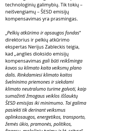
technologinių galimybių. Tik tokių – 
neišvengiamų – ŠESD emisijų 
kompensavimas yra prasmingas.
„
Pelkių atkūrimo ir apsaugos fondas
“ 
direktorius ir pelkių atkūrimo 
ekspertas Nerijus Zableckis teigia, 
kad 
„
anglies dioksido emisijų 
kompensavimas 
gali būti reikšminga 
kovos su klimato kaita veiksmų plano 
dalis. Rinkdamiesi klimato kaitos 
švelninimo priemones ir siekdami 
klimato neutralumo turime galvoti, kaip 
sumažinti žmogaus veiklos iššauktų 
ŠESD emisijas iki minimumo. Tai galima 
pasiekti tik derinant veiksmus 
aplinkosaugos, energetikos, transporto, 
žemės ūkio, pramonės, politikos, 
finansų, mokslinių tyrimų ir kt. srityse
“. 