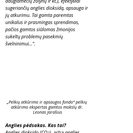
daugiamečių žolynų ir kt.), efektyviai 
sugeriančių anglies dioksidą, apsauga ir 
jų atkurimu. Tai gamta paremtas 
unikalus ir prasmingas sprendimas, 
pačios gamtos siūlomas žmonijos 
sukeltų problemų pasekmių 
švelninimui...“.
„Pelkių atkūrimo ir apsaugos fondo“ pelkių 
atkūrimo ekspertas gamtos mokslų dr. 
Leonas Jarašius
Anglies pėdsakas. Kas tai?
Anglies dioksido (CO
),
 arba 
anglies, 
2