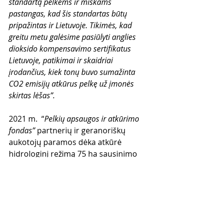
standartą pelkėms ir miškams  
pastangas, kad šis standartas būtų 
pripažintas ir Lietuvoje. Tikimės, kad 
greitu metu galėsime pasiūlyti anglies 
dioksido kompensavimo sertifikatus 
Lietuvoje,
 patikimai ir skaidriai 
įrodančius, kiek tonų buvo sumažinta 
CO2 emisijų atkūrus pelkę už įmonės 
skirtas lėšas”.
2021 m.  “
Pelkių apsaugos ir atkūrimo 
fondas”
 partnerių ir geranoriškų 
aukotojų paramos dėka atkūrė 
hidrologinį režimą 75 ha sausinimo 
pažeistų pelkių, dėl to kasmet 
išvengsime 475 tonų CO
 ekvivalento 
2
ŠESD emisijų. Atkūrimo veiklos 
įgyvendintos Tartoko (Prienų r.) ir 
Aukštumalos (Šilutės r.) 