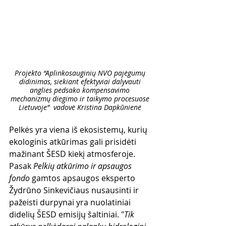
Projekto “Aplinkosauginių NVO pajėgumų 
didinimas, siekiant efektyviai dalyvauti 
anglies pėdsako kompensavimo 
mechanizmų diegimo ir taikymo procesuose 
Lietuvoje”  vadovė Kristina Dapkūnienė 
Pelkės yra viena iš ekosistemų, kurių 
ekologinis atkūrimas gali prisidėti 
mažinant ŠESD kiekį atmosferoje. 
Pasak 
Pelkių atkūrimo ir apsaugos 
fondo
 gamtos apsaugos eksperto 
Žydrūno Sinkevičiaus nusausinti ir 
pažeisti durpynai yra nuolatiniai 
didelių ŠESD emisijų šaltiniai. "
Tik 