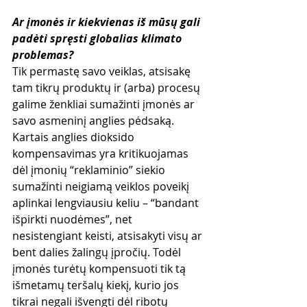
Ar įmonės ir kiekvienas iš mūsų gali 
padėti spręsti globalias klimato 
problemas?
Tik permastę savo veiklas, atsisakę 
tam tikrų produktų ir (arba) procesų 
galime ženkliai sumažinti įmonės ar 
savo asmeninį anglies pėdsaką. 
Kartais anglies dioksido 
kompensavimas yra kritikuojamas 
dėl įmonių “reklaminio” siekio 
sumažinti neigiamą veiklos poveikį 
aplinkai lengviausiu keliu – “bandant 
išpirkti nuodėmes”, net 
nesistengiant keisti, atsisakyti visų ar 
bent dalies žalingų įpročių. Todėl 
įmonės turėtų kompensuoti tik tą 
išmetamų teršalų kiekį, kurio jos 
tikrai negali išvengti dėl ribotų 