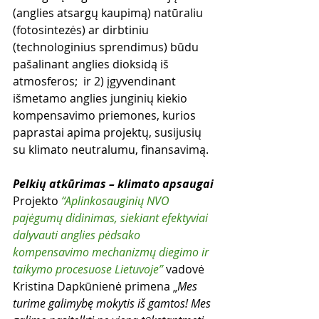
(anglies atsargų kaupimą) natūraliu 
(fotosintezės) ar dirbtiniu 
(technologinius sprendimus) būdu 
pašalinant anglies dioksidą iš 
atmosferos;  ir 2) įgyvendinant 
išmetamo anglies junginių kiekio 
kompensavimo priemones, kurios 
paprastai apima projektų, susijusių 
su klimato neutralumu, finansavimą.
Pelkių atkūrimas – klimato apsaugai
Projekto 
“
Aplinkosauginių NVO 
pajėgumų didinimas, siekiant efektyviai 
dalyvauti anglies pėdsako 
kompensavimo mechanizmų diegimo ir 
taikymo procesuose Lietuvoje”
 vadovė 
Kristina Dapkūnienė primena „
Mes 
turime galimybę mokytis iš gamtos! Mes 