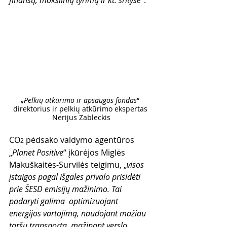
„
Pelkių atkūrimo ir apsaugos fondas
“ 
direktorius ir pelkių atkūrimo ekspertas 
Nerijus Zableckis
CO
 pėdsako valdymo agentūros 
2
„
Planet Positive
“ įkūrėjos Miglės 
Makuškaitės-Survilės teigimu, „
visos 
įstaigos pagal išgales privalo prisidėti 
prie ŠESD emisijų mažinimo. Tai 
padaryti galima  optimizuojant 
energijos vartojimą, naudojant mažiau 
taršų transportą, mažinant verslo 