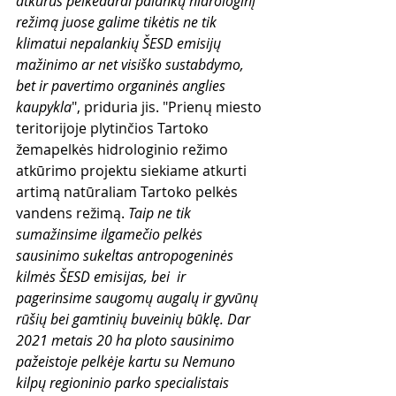
atkūrus pelkėdarai palankų hidrologinį 
režimą juose galime tikėtis ne tik 
klimatui nepalankių ŠESD emisijų 
mažinimo ar net visiško sustabdymo, 
bet ir pavertimo organinės anglies 
kaupykla
", priduria jis. "Prienų miesto 
teritorijoje plytinčios Tartoko 
žemapelkės hidrologinio režimo 
atkūrimo projektu siekiame atkurti 
artimą natūraliam Tartoko pelkės 
vandens režimą. 
Taip ne tik 
sumažinsime ilgamečio pelkės 
sausinimo sukeltas antropogeninės 
kilmės ŠESD emisijas, bei  ir 
pagerinsime saugomų augalų ir gyvūnų 
rūšių bei gamtinių buveinių būklę. Dar 
2021 metais 20 ha ploto sausinimo 
pažeistoje pelkėje kartu su Nemuno 
kilpų regioninio parko specialistais 