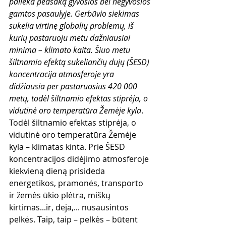
palieka pėdsaką gyvosios bei negyvosios 
gamtos pasaulyje. Gerbūvio siekimas 
sukelia virtinę globalių problemų, iš 
kurių pastaruoju metu dažniausiai 
minima – klimato kaita. Šiuo metu 
šiltnamio efektą sukeliančių dujų (ŠESD) 
koncentracija atmosferoje yra 
didžiausia per pastaruosius 420 000 
metų, todėl šiltnamio efektas stiprėja, o 
vidutinė oro temperatūra Žemėje kyla
. 
Todėl šiltnamio efektas stiprėja, o 
vidutinė oro temperatūra Žemėje 
kyla – klimatas kinta. Prie ŠESD 
koncentracijos didėjimo atmosferoje 
kiekvieną dieną prisideda 
energetikos, pramonės, transporto 
ir žemės ūkio plėtra, miškų 
kirtimas...ir, deja,... nusausintos 
pelkės. Taip, taip – pelkės – būtent 