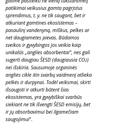
galime pasitelkti ne vieną tūkstantmetį 
patikimai veikusius gamta pagrįstus 
sprendimus, t. y. ne tik saugant, bet ir 
atkuriant gamtines ekosistemas – 
pasaulinį vandenyną, miškus, pelkes ar 
net daugiametes pievas. Būdamos 
sveikos ir gyvybingos jos veikia kaip 
unikalūs „anglies absorbentai“, nes gali 
sugerti daugiau ŠESD (daugiausia CO
) 
2
nei išskiria. Sausumoje organinės 
anglies cikle itin svarbų vaidmenį atlieka 
pelkės ir durpynai. Todėl veiksmai, skirti 
išsaugoti ir atkurti būtent šias 
ekosistemas, yra gyvybiškai svarbūs 
siekiant ne tik išvengti ŠESD emisijų, bet 
ir jų absorbavimui bei ilgamečiam 
saugojimui
“.