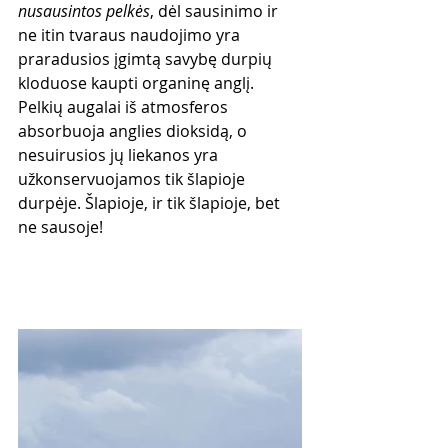
nusausintos pelkės
, dėl sausinimo ir 
ne itin tvaraus naudojimo yra 
praradusios įgimtą savybę durpių 
kloduose kaupti organinę anglį. 
Pelkių augalai iš atmosferos 
absorbuoja anglies dioksidą, o 
nesuirusios jų liekanos yra 
užkonservuojamos tik šlapioje 
durpėje. Šlapioje, ir tik šlapioje, bet 
ne sausoje! 