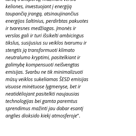
keliones, investuojant į energiją 
taupančią įrangą, atsinaujinančius 
energijos šaltinius, perdirbtas pakuotes 
ir tvaresnes medžiagas. Įmonės ir 
verslas gali ir turi išsikelti ambicingus 
tikslus, susijusius su veiklos tvarumu ir 
stengtis ją transformuoti klimato 
neutralumo kryptimi, pasitelkiant ir 
galimybę kompensuoti neišvengtas 
emisijas. Svarbu ne tik minimalizuoti 
mūsų veiklos sukeliamas ŠESD emisijas 
visuose minėtuose lygmenyse, bet ir 
neatidėliojant pasitelkti naujausias 
technologijas bei gamta paremtus 
sprendimus mažinti jau dabar esantį 
anglies dioksido kiekį atmosferoje
“. 