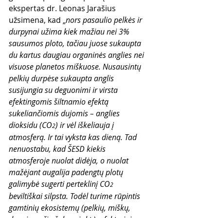
ekspertas dr. Leonas Jarašius 
užsimena, kad „
nors pasaulio pelkės ir 
durpynai užima kiek mažiau nei 3% 
sausumos ploto, tačiau juose sukaupta 
du kartus daugiau organinės anglies nei 
visuose planetos miškuose. Nusausintų 
pelkių durpėse sukaupta anglis 
susijungia su deguonimi ir virsta 
efektingomis šiltnamio efektą 
sukeliančiomis dujomis – anglies 
dioksidu (CO
) ir vėl iškeliauja į 
2
atmosferą. Ir tai vyksta kas dieną. Tad 
nenuostabu, kad ŠESD kiekis 
atmosferoje nuolat didėja, o nuolat 
mažėjant augalija padengtų plotų 
galimybė sugerti perteklinį CO
2
beviltiškai silpsta. Todėl turime rūpintis 
gamtinių ekosistemų (pelkių, miškų, 