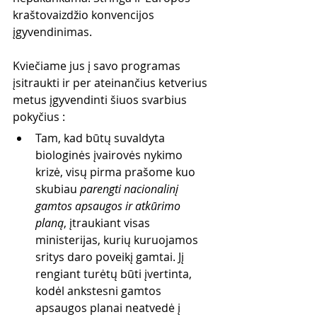
kraštovaizdžio konvencijos 
įgyvendinimas. 
Kviečiame jus į savo programas 
įsitraukti ir per ateinančius ketverius 
metus įgyvendinti šiuos svarbius 
pokyčius :
Tam, kad būtų suvaldyta 
biologinės įvairovės nykimo 
krizė, visų pirma prašome kuo 
skubiau 
parengti nacionalinį 
gamtos apsaugos ir atkūrimo 
planą
, įtraukiant visas 
ministerijas, kurių kuruojamos 
sritys daro poveikį gamtai. Jį 
rengiant turėtų būti įvertinta, 
kodėl ankstesni gamtos 
apsaugos planai neatvedė į 