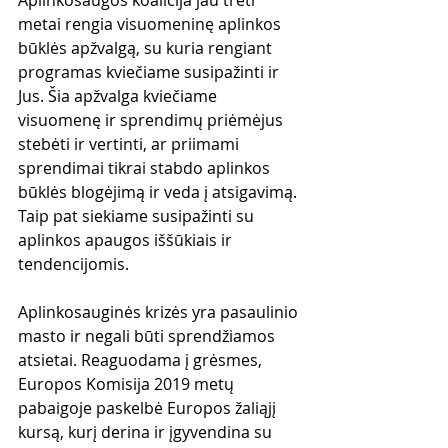
Aplinkosaugos koalicija jau treti 
metai rengia visuomeninę aplinkos 
būklės apžvalgą, su kuria rengiant 
programas kviečiame susipažinti ir 
Jus. Šia apžvalga kviečiame 
visuomenę ir sprendimų priėmėjus 
stebėti ir vertinti, ar priimami 
sprendimai tikrai stabdo aplinkos 
būklės blogėjimą ir veda į atsigavimą. 
Taip pat siekiame susipažinti su 
aplinkos apaugos iššūkiais ir 
tendencijomis.  
Aplinkosauginės krizės yra pasaulinio 
masto ir negali būti sprendžiamos 
atsietai. Reaguodama į grėsmes, 
Europos Komisija 2019 metų 
pabaigoje paskelbė Europos žaliąjį 
kursą, kurį derina ir įgyvendina su 