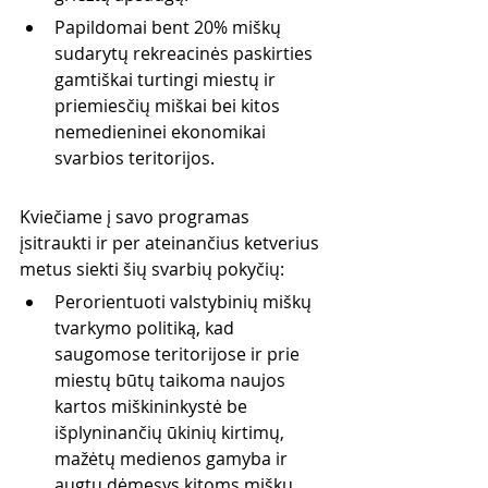
Papildomai bent 20% miškų 
sudarytų rekreacinės paskirties 
gamtiškai turtingi miestų ir 
priemiesčių miškai bei kitos 
nemedieninei ekonomikai 
svarbios teritorijos.
Kviečiame į savo programas 
įsitraukti ir per ateinančius ketverius 
metus siekti šių svarbių pokyčių:
Perorientuoti valstybinių miškų 
tvarkymo politiką, kad 
saugomose teritorijose ir prie 
miestų būtų taikoma naujos 
kartos miškininkystė be 
išplyninančių ūkinių kirtimų, 
mažėtų medienos gamyba ir 
augtų dėmesys kitoms miškų 