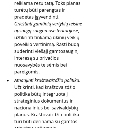
reikiamą rezultatą. Toks planas 
turėtų būti parengtas ir 
pradėtas įgyvendinti. 
Griežtinti gamtinių vertybių teisinę 
apsaugą saugomose teritorijose
, 
užtikrinti tinkamą ūkinių veiklų 
poveikio vertinimą. Rasti būdą  
suderinti viešąjį gamtosauginį 
interesą su privačios 
nuosavybės teisėmis bei 
pareigomis. 
Atnaujinti kraštovaizdžio politiką
. 
Užtikrinti, kad kraštovaizdžio 
politika būtų integruota į 
strateginius dokumentus ir 
nacionalinius bei savivaldybių 
planus. Kraštovaizdžio politika 
turi būti derinama su gamtos 