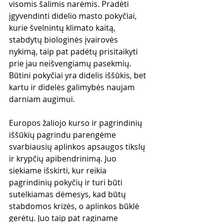
visomis šalimis narėmis. Pradėti 
įgyvendinti didelio masto pokyčiai, 
kurie švelnintų klimato kaitą, 
stabdytų biologinės įvairovės 
nykimą, taip pat padėtų prisitaikyti 
prie jau neišvengiamų pasekmių. 
Būtini pokyčiai yra didelis iššūkis, bet 
kartu ir didelės galimybės naujam 
darniam augimui. 
Europos žaliojo kurso ir pagrindinių 
iššūkių pagrindu parengėme 
svarbiausių aplinkos apsaugos tikslų 
ir krypčių apibendrinimą. Juo 
siekiame išskirti, kur reikia 
pagrindinių pokyčių ir turi būti 
sutelkiamas dėmesys, kad būtų 
stabdomos krizės, o aplinkos būklė 
gerėtų. Juo taip pat raginame  