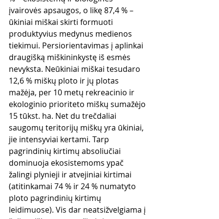
įvairovės apsaugos, o likę 87,4 % – 
ūkiniai miškai skirti formuoti 
produktyvius medynus medienos 
tiekimui. Persiorientavimas į aplinkai 
draugišką miškininkystę iš esmės 
nevyksta. Neūkiniai miškai tesudaro 
12,6 % miškų ploto ir jų plotas 
mažėja, per 10 metų rekreacinio ir 
ekologinio prioriteto miškų sumažėjo 
15 tūkst. ha. Net du trečdaliai 
saugomų teritorijų miškų yra ūkiniai, 
jie intensyviai kertami. Tarp 
pagrindinių kirtimų absoliučiai 
dominuoja ekosistemoms ypač 
žalingi plynieji ir atvejiniai kirtimai 
(atitinkamai 74 % ir 24 % numatyto 
ploto pagrindinių kirtimų 
leidimuose). Vis dar neatsižvelgiama į 