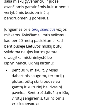
šalia miškų gyvenančių ir juose 
esančiomis gamtinėmis-kultūrinėmis 
vertybėmis besidominčių 
bendruomenių poreikius.
Jungiamės prie 
Girių spiečiaus
 vizijos 
miškams. Kviečiame, imtis veiksmų, 
kad per 20 metų pasiektume, kad 
bent pusėje Lietuvos miškų būtų 
vykdoma naujos kartos gamtai 
draugiška miškininkystė be 
išplyninančių ūkinių kirtimų: 
Bent 30 % miškų, t. y. visas 
dabartinis saugomų teritorijų 
plotas, būtų skirti puoselėti 
gamtą ir kultūrinį bei dvasinį 
paveldą. Bent trečdalis šių miškų 
virstų sengirėmis, turinčiomis 
griežtą apsaugą. 