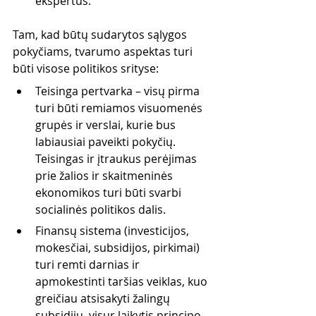
ekspertus.
Tam, kad būtų sudarytos sąlygos 
pokyčiams, tvarumo aspektas turi 
būti visose politikos srityse:
Teisinga pertvarka – visų pirma 
turi būti remiamos visuomenės 
grupės ir verslai, kurie bus 
labiausiai paveikti pokyčių. 
Teisingas ir įtraukus perėjimas 
prie žalios ir skaitmeninės 
ekonomikos turi būti svarbi 
socialinės politikos dalis.
Finansų sistema (investicijos, 
mokesčiai, subsidijos, pirkimai) 
turi remti darnias ir 
apmokestinti taršias veiklas, kuo 
greičiau atsisakyti žalingų 
subsidijų, visur laikytis principo 