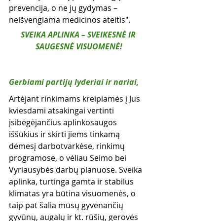
prevencija, o ne jų gydymas – 
neišvengiama medicinos ateitis". 
SVEIKA APLINKA – SVEIKESNĖ IR 
SAUGESNĖ VISUOMENĖ!
Gerbiami partijų lyderiai ir nariai, 
Artėjant rinkimams kreipiamės į Jus 
kviesdami atsakingai vertinti 
įsibėgėjančius aplinkosaugos 
iššūkius ir skirti jiems tinkamą 
dėmesį darbotvarkėse, rinkimų 
programose, o vėliau Seimo bei 
Vyriausybės darbų planuose. Sveika 
aplinka, turtinga gamta ir stabilus 
klimatas yra būtina visuomenės, o 
taip pat šalia mūsų gyvenančių 
gyvūnų, augalų ir kt. rūšių, gerovės 