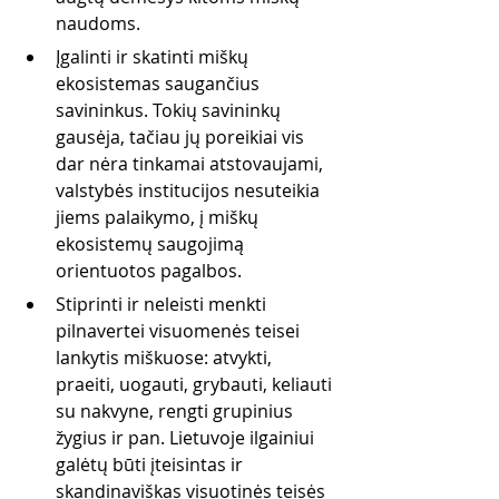
naudoms. 
Įgalinti ir skatinti miškų 
ekosistemas saugančius 
savininkus. Tokių savininkų 
gausėja, tačiau jų poreikiai vis 
dar nėra tinkamai atstovaujami, 
valstybės institucijos nesuteikia 
jiems palaikymo, į miškų 
ekosistemų saugojimą 
orientuotos pagalbos.
Stiprinti ir neleisti menkti 
pilnavertei visuomenės teisei 
lankytis miškuose: atvykti, 
praeiti, uogauti, grybauti, keliauti 
su nakvyne, rengti grupinius 
žygius ir pan. Lietuvoje ilgainiui 
galėtų būti įteisintas ir 
skandinaviškas visuotinės teisės 