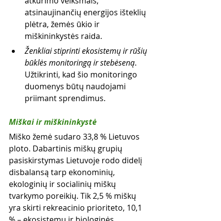
atkūrimo veiksmais, 
atsinaujinančių energijos išteklių 
plėtra, žemės ūkio ir 
miškininkystės raida.  
Ženkliai stiprinti ekosistemų ir rūšių 
būklės monitoringą ir stebėseną
. 
Užtikrinti, kad šio monitoringo 
duomenys būtų naudojami 
priimant sprendimus.
Miškai ir miškininkystė
Miško žemė sudaro 33,8 % Lietuvos 
ploto. Dabartinis miškų grupių 
pasiskirstymas Lietuvoje rodo didelį 
disbalansą tarp ekonominių, 
ekologinių ir socialinių miškų 
tvarkymo poreikių. Tik 2,5 % miškų 
yra skirti rekreacinio prioriteto, 10,1 
% – ekosistemų ir biologinės 