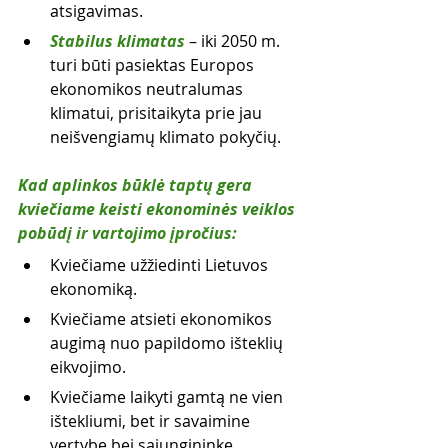
atsigavimas.
Stabilus klimatas
 – iki 2050 m. 
turi būti pasiektas Europos 
ekonomikos neutralumas 
klimatui, prisitaikyta prie jau 
neišvengiamų klimato pokyčių.
Kad aplinkos būklė taptų gera 
kviečiame keisti ekonominės veiklos 
pobūdį ir vartojimo įpročius:
Kviečiame užžiedinti Lietuvos 
ekonomiką.
Kviečiame atsieti ekonomikos 
augimą nuo papildomo išteklių 
eikvojimo.
Kviečiame laikyti gamtą ne vien 
ištekliumi, bet ir savaimine 
vertybe bei sąjungininke.