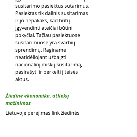
susitarimo pasiektus sutarimus. 
Pasiektas tik dalinis susitarimas 
ir jo nepakaks, kad būtų 
įgyvendinti ateičiai būtini 
pokyčiai. Tačiau pasiektuose 
susitarimuose yra svarbių 
sprendimų. Raginame 
neatidėliojant užbaigti 
nacionalinį miškų susitarimą, 
pasirašyti ir perkelti į teisės 
aktus.
Žiedinė ekonomika, atliekų 
mažinimas
Lietuvoje perėjimas link žiedinės 
ekonomikos vyksta labai lėtai. Pagal 
žiedinės ekonomikos principus, 
ekonominės veiklos visų pirma 