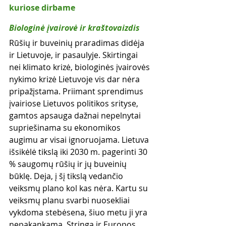
kuriose dirbame
Biologinė įvairovė ir kraštovaizdis
Rūšių ir buveinių praradimas didėja 
ir Lietuvoje, ir pasaulyje. Skirtingai 
nei klimato krizė, biologinės įvairovės 
nykimo krizė Lietuvoje vis dar nėra 
pripažįstama. Priimant sprendimus 
įvairiose Lietuvos politikos srityse, 
gamtos apsauga dažnai nepelnytai 
supriešinama su ekonomikos 
augimu ar visai ignoruojama. Lietuva 
išsikėlė tikslą iki 2030 m. pagerinti 30 
% saugomų rūšių ir jų buveinių 
būklę. Deja, į šį tikslą vedančio 
veiksmų plano kol kas nėra. Kartu su 
veiksmų planu svarbi nuosekliai 
vykdoma stebėsena, šiuo metu ji yra 
nepakankama. Stringa ir Europos 