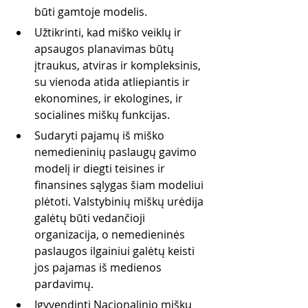
būti gamtoje modelis. 
Užtikrinti, kad miško veiklų ir 
apsaugos planavimas būtų 
įtraukus, atviras ir kompleksinis, 
su vienoda atida atliepiantis ir 
ekonomines, ir ekologines, ir 
socialines miškų funkcijas.
Sudaryti pajamų iš miško 
nemedieninių paslaugų gavimo 
modelį ir diegti teisines ir 
finansines sąlygas šiam modeliui 
plėtoti. Valstybinių miškų urėdija 
galėtų būti vedančioji 
organizacija, o nemedieninės 
paslaugos ilgainiui galėtų keisti 
jos pajamas iš medienos 
pardavimų.
Įgyvendinti Nacionalinio miškų 