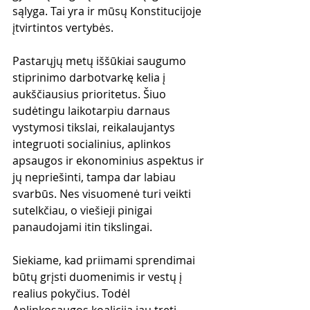
sąlyga. Tai yra ir mūsų Konstitucijoje 
įtvirtintos vertybės.
Pastarųjų metų iššūkiai saugumo 
stiprinimo darbotvarkę kelia į 
aukščiausius prioritetus. Šiuo 
sudėtingu laikotarpiu darnaus 
vystymosi tikslai, reikalaujantys 
integruoti socialinius, aplinkos 
apsaugos ir ekonominius aspektus ir 
jų nepriešinti, tampa dar labiau 
svarbūs. Nes visuomenė turi veikti 
sutelkčiau, o viešieji pinigai 
panaudojami itin tikslingai.   
Siekiame, kad priimami sprendimai 
būtų grįsti duomenimis ir vestų į 
realius pokyčius. Todėl 