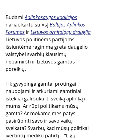
Būdami 
Aplinkosaugos koalicijos
nariai, kartu su VšĮ 
Baltijos Aplinkos 
Forumas
 ir 
Lietuvos ornitologų draugija
Lietuvos politinėms partijoms 
išsiuntėme raginimą greta daugelio 
valstybei svarbių klausimų 
nepamiršti ir Lietuvos gamtos 
poreikių. 
Tik gyvybinga gamta, protingai 
naudojami ir atkuriami gamtiniai 
ištekliai gali sukurti sveiką aplinką ir 
mums. Ar rūpi politikams mūsų 
gamta? Ar mokame mes patys 
pasirūpinti savo ir savo vaikų 
sveikata? Svarbu, kad mūsų politikai 
įvertintų medikų patirtį – "Ligų 