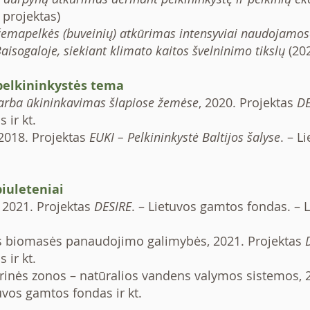
 projektas)
emapelkės (buveinių) atkūrimas intensyviai naudojamos
sogaloje, siekiant klimato kaitos švelninimo tikslų
(20
pelkininkystės tema
 arba ūkininkavimas šlapiose žemėse
, 2020. Projektas
DE
 ir kt.
 2018. Projektas
EUKI – Pelkininkystė Baltijos šalyse
. – L
biuleteniai
, 2021. Projektas
DESIRE
. – Lietuvos gamtos fondas. – 
ės biomasės panaudojimo galimybės, 2021. Projektas
 ir kt.
rinės zonos – natūralios vandens valymos sistemos, 2
tuvos gamtos fondas ir kt.