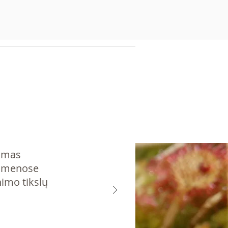
rimas
udmenose
nimo tikslų