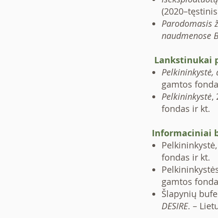
(2020–tęstinis
Parodomasis ž
naudmenose Bai
Lankstinukai 
Pelkininkystė,
gamtos fondas
Pelkininkystė
,
fondas ir kt.
Informaciniai 
Pelkininkystė
fondas ir kt.
Pelkininkyst
gamtos fondas
Šlapynių bufe
DESIRE
. – Lie