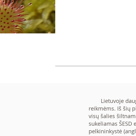
Lietuvoje daugia
reikmėms. Iš šių p
visų šalies šiltna
sukeliamas ŠESD e
pelkininkystė (ang