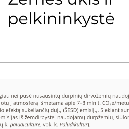
pelkininkystė
u nei pusė nusausintų durpinių dirvožemių naudo
lotų į atmosferą išmetama apie 7–8 mln t. CO₂
e/metus
mio efektą sukeliančių dujų (ŠESD) emisijų.
Siekiant su
misijas iš žemdirbystei naudojamų durpžemių, siūlom
lų k.
paludiculture
, vok. k.
Paludikultur
).