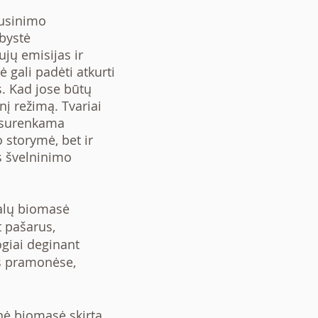
ausinimo
rbystė
jų emisijas ir
 gali padėti atkurti
. Kad jose būtų
nį režimą. Tvariai
k surenkama
 storymė, bet ir
s švelninimo
galų biomasė
t pašarus,
giai deginant
os pramonėse,
nė biomasė skirta