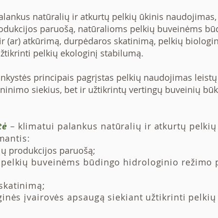
nkus natūralių ir atkurtų pelkių ūkinis naudojimas, 
rodukcijos paruošą, natūralioms pelkių buveinėms bū
r (ar) atkūrimą, durpėdaros skatinimą, pelkių biologi
žtikrinti pelkių ekologinį stabilumą.
stės principais pagrįstas pelkių naudojimas leistų n
lninimo siekius, bet ir užtikrintų vertingų buveinių bū
tė
– klimatui palankus natūralių ir atkurtų pelkių
mantis:
lų produkcijos paruošą;
pelkių buveinėms būdingo hidrologinio režimo p
skatinimą;
ginės įvairovės apsaugą siekiant užtikrinti pelkių