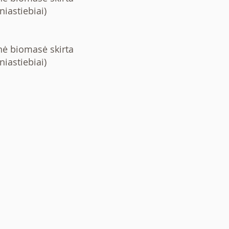
iastiebiai)
nė biomasė skirta
iastiebiai)