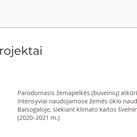
ojektai
Parodomasis žemapelkės (buveinių) atkū
intensyviai naudojamose žemės ūkio na
Baisogaloje, siekiant klimato kaitos švelni
(2020
2021 m.)
–