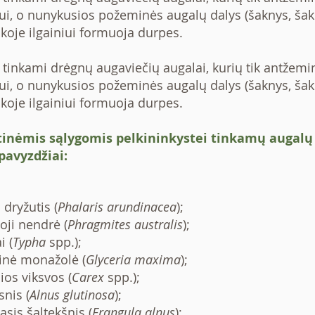
i, o nunykusios požeminės augalų dalys (šaknys, šakn
koje ilgainiui formuoja durpes.
nkami drėgnų augaviečių augalai, kurių tik antžemi
i, o nunykusios požeminės augalų dalys (šaknys, šakn
koje ilgainiui formuoja durpes.
inėmis sąlygomis pelkininkystei tinkamų augalų
avyzdžiai:
 dryžutis (
Phalaris arundinacea
);
oji nendrė (
Phragmites australis
);
i (
Typha
spp.);
inė monažolė (
Glyceria maxima
);
ios viksvos (
Carex
spp.);
snis (
Alnus glutinosa
);
asis šaltekšnis (
Frangula alnus
);