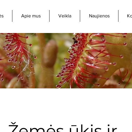
ės
Apie mus
Veikla
Naujienos
Ko
Žemės ūkis ir