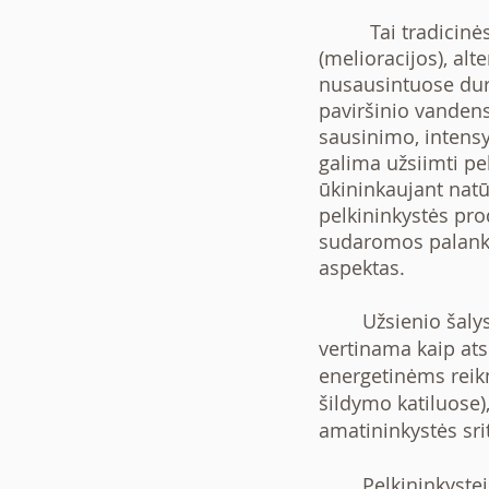
Tai tradicin
(melioracijos), al
nusausintuose dur
paviršinio vandens
sausinimo, intensy
galima užsiimti pel
ūkininkaujant natū
pelkininkystės pro
sudaromos palanki
aspektas.
Užsienio šalyse n
vertinama kaip ats
energetinėms reik
šildymo katiluose
amatininkystės srity
Pelkininkystei ti