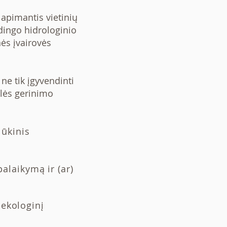
apimantis vietinių
dingo hidrologinio
nės įvairovės
e tik įgyvendinti
klės gerinimo
 ūkinis
alaikymą ir (ar)
 ekologinį