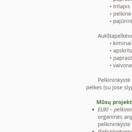
• trilapis
• pelkinė
• pajūrin
Aukštapelkėse
• kiminai
• apskrit
• paprast
• vaivora
Pelkininkystė – p
pelkes (su jose sl
Mūsų projekt
EUKI – pelkini
organinės ang
pelkininkyste
Išeksploatuotų