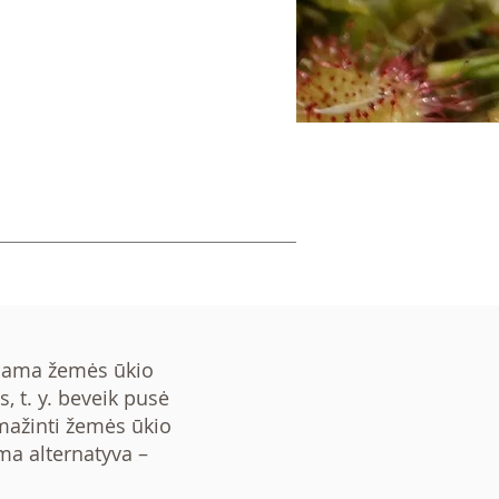
jama žemės ūkio
, t. y. beveik pusė
mažinti žemės ūkio
a alternatyva –