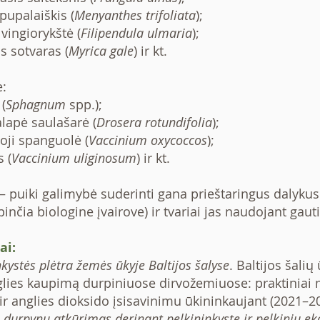
 pupalaiškis (
Menyanthes trifoliata
);
 vingiorykštė (
Filipendula ulmaria
);
is sotvaras (
Myrica gale
) ir kt.
:
 (
Sphagnum
spp.);
alapė saulašarė (
Drosera rotundifolia
);
oji spanguolė (
Vaccinium oxycoccos
);
s (
Vaccinium uliginosum
) ir kt.
uiki galimybė suderinti gana prieštaringus dalykus 
ypinčia biologine įvairove) ir tvariai jas naudojant ga
ai:
nkystės plėtra žemės ūkyje Baltijos šalyse
. Baltijos šalių
lies kaupimą durpiniuose dirvožemiuose: praktiniai m
 ir anglies dioksido įsisavinimu ūkininkaujant (2021–2
 durpynų atkūrimas derinant pelkininkystę ir pelkinių e