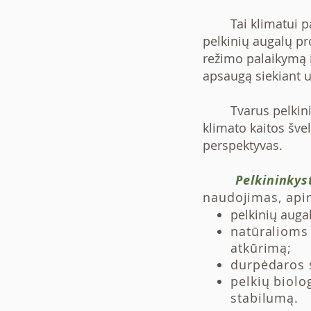
Tai klimatui pala
pelkinių augalų p
režimo palaikymą i
apsaugą siekiant u
Tvarus pelkininky
klimato kaitos šve
perspektyvas.
Pelkininkys
naudojimas, api
pelkinių auga
natūralioms 
atkūrimą;
durpėdaros 
pelkių biolo
stabilumą.