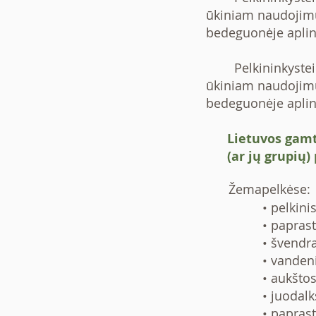
ūkiniam naudojimu
bedeguonėje aplin
Pelkininkystei ti
ūkiniam naudojimu
bedeguonėje aplin
Lietuvos gamt
(ar jų grupių) p
Žemapelkėse:
• pelkinis
• paprast
• švendra
• vanden
• aukštos
• juodalk
• paprast