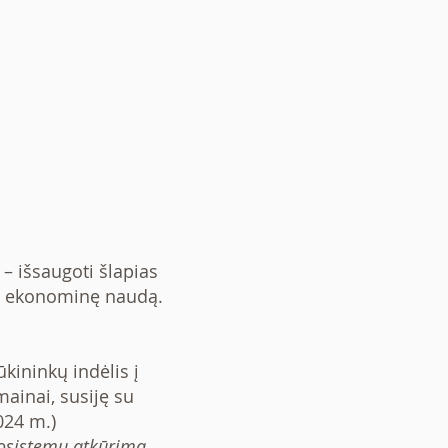
– išsaugoti šlapias
uti ekonominę naudą.
 ūkininkų indėlis į
ainai, susiję su
024 m.)
kosistemų atkūrimą