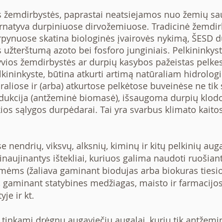
ės žemdirbystės, paprastai neatsiejamos nuo žemių s
ternatyva durpiniuose dirvožemiuose. Tradicinė žemdi
pynuose skatina biologinės įvairovės nykimą, ŠESD du
 užterštumą azoto bei fosforo junginiais. Pelkininkystė
vios žemdirbystės ar durpių kasybos pažeistas pelkes
kininkyste, būtina atkurti artimą natūraliam hidrologi
raliose ir (arba) atkurtose pelkėtose buveinėse ne ti
dukcija (antžeminė biomasė), išsaugoma durpių klodo
os sąlygos durpėdarai. Tai yra svarbus klimato kaito
endrių, viksvų, alksnių, kiminų ir kitų pelkinių au
inaujinantys ištekliai, kuriuos galima naudoti ruošian
mėms (žaliava gaminant biodujas arba biokuras tiesio
), gaminant statybines medžiagas, maisto ir farmacij
je ir kt.
nkami drėgnų augaviečių augalai, kurių tik antžemi