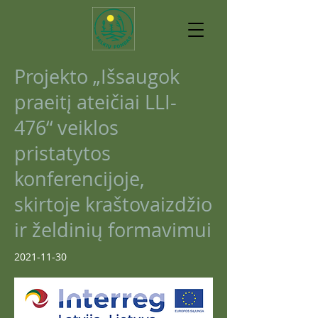
Projekto „Išsaugok
praeitį ateičiai LLI-
476“ veiklos
pristatytos
konferencijoje,
skirtoje kraštovaizdžio
ir želdinių formavimui
2021-11-30