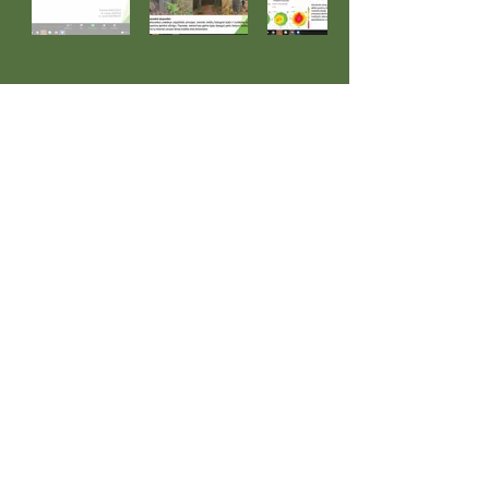
KONTAKTAI
VšĮ Pelkių fondas
Gedimino pr. 1, 4 a. (NVO Avilys)
LT-01103 Vilnius, Lietuva
Tel.
+370 656 20426
El. paštas
info@pelkiufondas.lt
Įmonės kodas
302822289
PVM mokėtojo kodas LT100017689218
NAUJIENLAIŠKIS
PRIVATUMAS
KONTAKTAI
GALERIJA