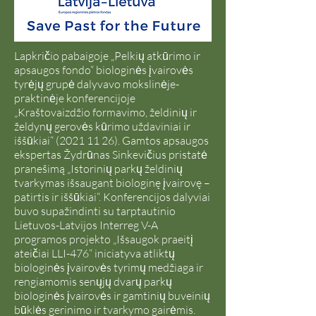
Lapkričio pabaigoje „Pelkių atkūrimo ir
apsaugos fondo“ biologinės įvairovės
tyrėjų grupė dalyvavo mokslinėje-
praktinėje konferencijoje
„Kraštovaizdžio formavimo, želdinių ir
želdynų gerovės kūrimo uždaviniai ir
iššūkiai“
(2021 11 26)
. Gamtos apsaugos
ekspertas Žydrūnas Sinkevičius pristatė
pranešimą „Istorinių parkų želdinių
tvarkymas išsaugant biologinę įvairovę –
patirtis ir iššūkiai“. Konferencijos dalyviai
buvo supažindinti su tarptautinio
Lietuvos-Latvijos Interreg V-A
programos projekto „Išsaugok praeitį
ateičiai LLI-476“ iniciatyva atliktų
biologinės įvairovės tyrimų medžiaga ir
rengiamomis senųjų dvarų parkų
biologinės įvairovės ir gamtinių buveinių
būklės gerinimo ir tvarkymo gairėmis.