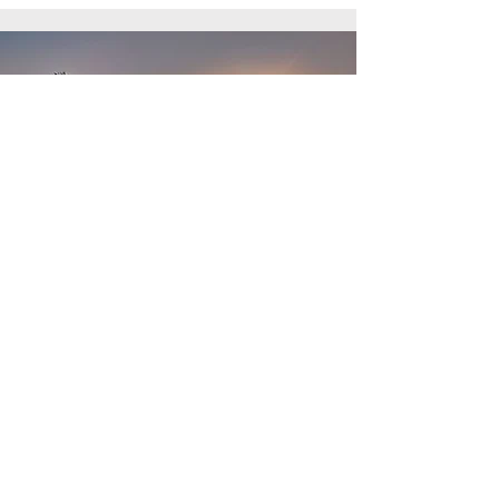
Naujienlaiškis
Prisijunk prie pelkių atkūrimo
bendruomenės - prenumeruok
mūsų naujienlaiškį!
Kiekvieną mėnesį dalinamės