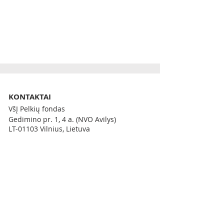
KONTAKTAI
VšĮ Pelkių fondas
Gedimino pr. 1, 4 a. (NVO Avilys)
LT-01103 Vilnius, Lietuva
Tel.
+370 656 20426
El. paštas
info@pelkiufondas.lt
Įmonės kodas
302822289
PVM mokėtojo kodas LT100017689218
NAUJIENLAIŠKIS
PRIVATUMAS