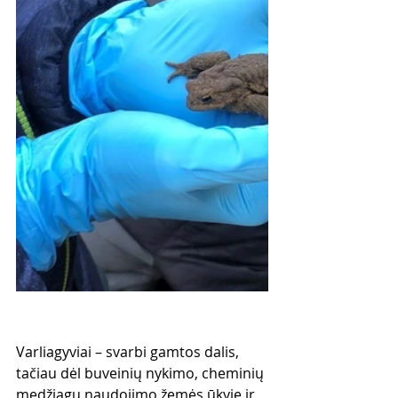
Varliagyviai – svarbi gamtos dalis, 
tačiau dėl buveinių nykimo, cheminių 
medžiagų naudojimo žemės ūkyje ir 