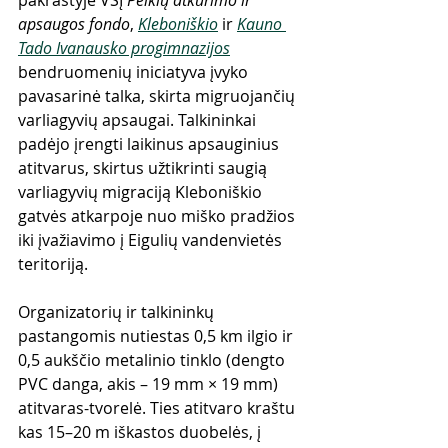
apsaugos fondo
, 
Kleboniškio
 ir 
Kauno 
Tado Ivanausko progimnazijos
bendruomenių iniciatyva įvyko 
pavasarinė talka, skirta migruojančių 
varliagyvių apsaugai. Talkininkai 
padėjo įrengti laikinus apsauginius 
atitvarus, skirtus užtikrinti saugią 
varliagyvių migraciją Kleboniškio 
gatvės atkarpoje nuo miško pradžios 
iki įvažiavimo į Eigulių vandenvietės 
teritoriją. 
Organizatorių ir talkininkų 
pastangomis nutiestas 0,5 km ilgio ir 
0,5 aukščio metalinio tinklo (dengto 
PVC danga, akis – 19 mm × 19 mm) 
atitvaras-tvorelė. Ties atitvaro kraštu 
kas 15–20 m iškastos duobelės, į 