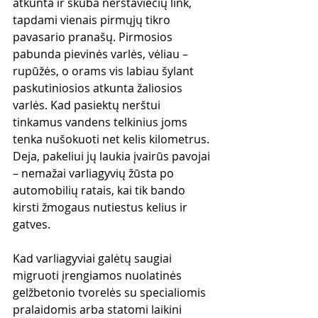
atkunta ir skuba nerštaviečių link, 
tapdami vienais pirmųjų tikro 
pavasario pranašų. Pirmosios 
pabunda pievinės varlės, vėliau – 
rupūžės, o orams vis labiau šylant 
paskutiniosios atkunta žaliosios 
varlės. Kad pasiektų nerštui 
tinkamus vandens telkinius joms 
tenka nušokuoti net kelis kilometrus. 
Deja, pakeliui jų laukia įvairūs pavojai 
– nemažai varliagyvių žūsta po 
automobilių ratais, kai tik bando 
kirsti žmogaus nutiestus kelius ir 
gatves.
Kad varliagyviai galėtų saugiai 
migruoti įrengiamos nuolatinės 
gelžbetonio tvorelės su specialiomis 
pralaidomis arba statomi laikini 