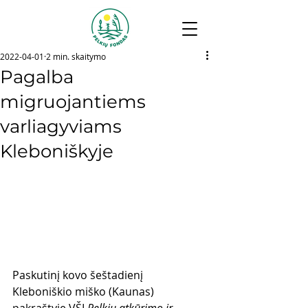
2022-04-01
2 min. skaitymo
Pagalba
migruojantiems
varliagyviams
Kleboniškyje
Paskutinį kovo šeštadienį 
Kleboniškio miško (Kaunas) 
pakraštyje VŠĮ 
Pelkių atkūrimo ir 