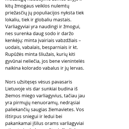
kitų žmogaus veiklos nulemtų 
priežasčių jų populiacijos nyksta tiek 
lokaliu, tiek ir globaliu mastais. 
Varliagyviai yra naudingi ir žmogui, 
nes surenka daug sodo ir daržo 
kenkėjų: minta įvairiais vabzdžiais – 
uodais, vabalais, besparniais ir kt. 
Rupūžės minta šliužais, kurių kiti 
gyvūnai neliečia, jos bene vienintelės 
naikina kolorado vabalus ir jų lervas. 
Nors užsitęsęs vėsus pavasaris 
Lietuvoje vis dar sunkiai budina iš 
žiemos miego varliagyvius, tačiau jau 
yra pirmųjų nenuoramų, nedrąsiai 
paliekančių saugias žiemavietes. Vos 
ištirpus sniegui ir ledui bei 
pakankamai įšilus orams varliagyviai 