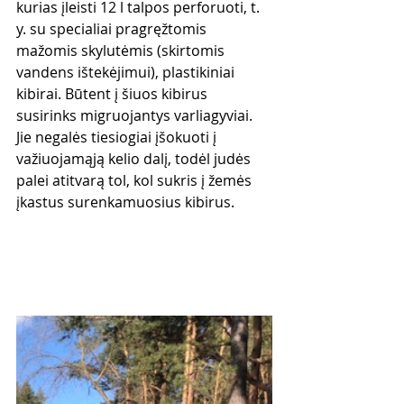
kurias įleisti 12 l talpos perforuoti, t. 
y. su specialiai pragręžtomis 
mažomis skylutėmis (skirtomis 
vandens ištekėjimui), plastikiniai 
kibirai. Būtent į šiuos kibirus 
susirinks migruojantys varliagyviai. 
Jie negalės tiesiogiai įšokuoti į 
važiuojamąją kelio dalį, todėl judės 
palei atitvarą tol, kol sukris į žemės 
įkastus surenkamuosius kibirus. 