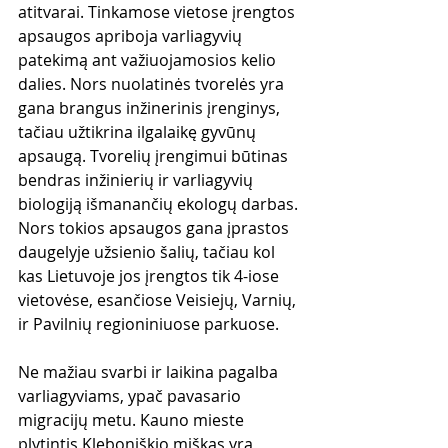
atitvarai. Tinkamose vietose įrengtos 
apsaugos apriboja varliagyvių 
patekimą ant važiuojamosios kelio 
dalies. Nors nuolatinės tvorelės yra 
gana brangus inžinerinis įrenginys, 
tačiau užtikrina ilgalaikę gyvūnų 
apsaugą. Tvorelių įrengimui būtinas 
bendras inžinierių ir varliagyvių 
biologiją išmanančių ekologų darbas. 
Nors tokios apsaugos gana įprastos 
daugelyje užsienio šalių, tačiau kol 
kas Lietuvoje jos įrengtos tik 4-iose 
vietovėse, esančiose Veisiejų, Varnių, 
ir Pavilnių regioniniuose parkuose. 
Ne mažiau svarbi ir laikina pagalba 
varliagyviams, ypač pavasario 
migracijų metu. Kauno mieste 
plytintis Kleboniškio miškas yra 